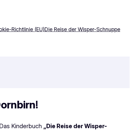
kie-Richtlinie (EU)
Die Reise der Wisper-Schnuppe
ornbirn
!
. Das Kinderbuch
„Die Reise der Wisper-