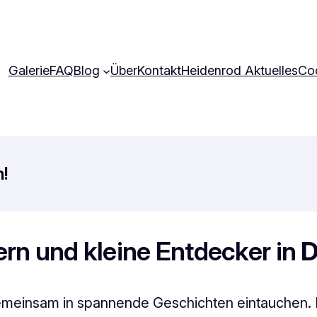
Galerie
FAQ
Blog
Über
Kontakt
Heidenrod Aktuelles
Coo
!
tern und kleine Entdecker in
D
ne gemeinsam in spannende Geschichten eintauchen