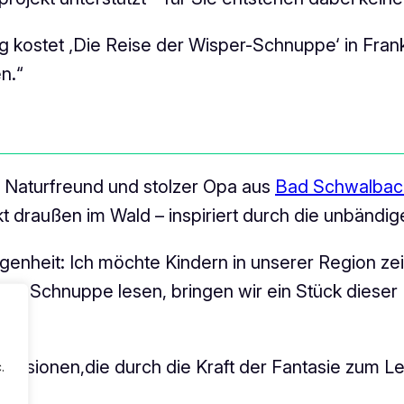
 kostet ‚Die Reise der Wisper-Schnuppe‘ in Frank
n.“
er Naturfreund und stolzer Opa aus
Bad Schwalbac
kt draußen im Wald – inspiriert durch die unbänd
genheit: Ich möchte Kindern in unserer Region zei
r-Schnuppe lesen, bringen wir ein Stück dieser M
en Visionen,die durch die Kraft der Fantasie zum
.