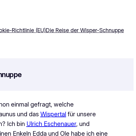
kie-Richtlinie (EU)
Die Reise der Wisper-Schnuppe
chnuppe
hon einmal gefragt, welche
aunus und das
Wispertal
für unsere
n? Ich bin
Ulrich Eschenauer
, und
nen Enkeln Edda und Ole habe ich eine