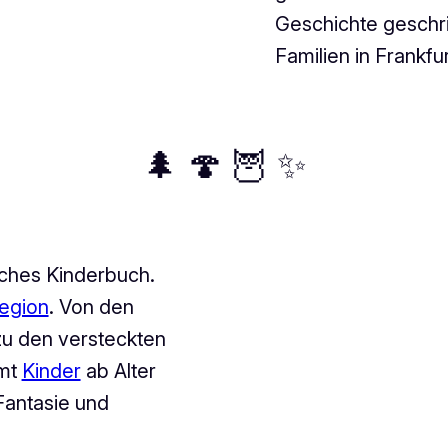
Geschichte geschri
Familien in Frankfu
🌲 🍄 🦉 ✨
ches Kinderbuch.
egion
. Von den
zu den versteckten
mmt
Kinder
ab Alter
 Fantasie und