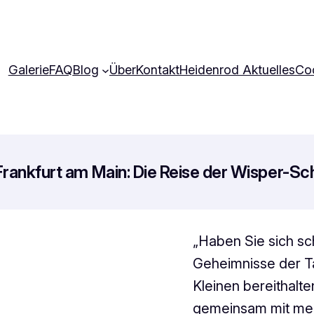
Galerie
FAQ
Blog
Über
Kontakt
Heidenrod Aktuelles
Coo
 Frankfurt am Main: Die Reise der Wisper-S
„Haben Sie sich sc
Geheimnisse der T
Kleinen bereithalte
gemeinsam mit mei