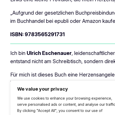
„Aufgrund der gesetzlichen Buchpreisbindung
im Buchhandel bei epubli oder Amazon kaufe
ISBN: 9783565291731
Ich bin
Ulrich Eschenauer
, leidenschaftlich
entstand nicht am Schreibtisch, sondern dire
Für mich ist dieses Buch eine Herzensangele
Wenn wir gemeinsam die Abenteuer der Wispe
We value your privacy
Main ins Wohnzimmer.“
We use cookies to enhance your browsing experience,
„Die Bilder im Buch sind meine fotografisch
serve personalised ads or content, and analyse our traffic
By clicking "Accept All", you consent to our use of