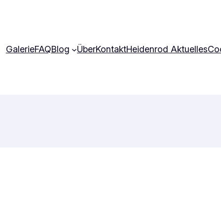
Galerie
FAQ
Blog
Über
Kontakt
Heidenrod Aktuelles
Coo