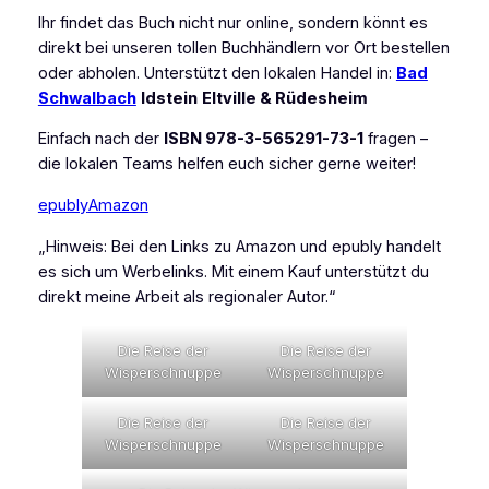
Ihr findet das Buch nicht nur online, sondern könnt es
direkt bei unseren tollen Buchhändlern vor Ort bestellen
oder abholen. Unterstützt den lokalen Handel in:
Bad
Schwalbach
Idstein
Eltville & Rüdesheim
Einfach nach der
ISBN 978-3-565291-73-1
fragen –
die lokalen Teams helfen euch sicher gerne weiter!
epubly
Amazon
„Hinweis: Bei den Links zu Amazon und epubly handelt
es sich um Werbelinks. Mit einem Kauf unterstützt du
direkt meine Arbeit als regionaler Autor.“
Die Reise der
Die Reise der
Wisperschnuppe
Wisperschnuppe
Die Reise der
Die Reise der
Wisperschnuppe
Wisperschnuppe