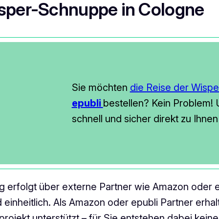
isper-Schnuppe in Cologne
Sie möchten
die Reise der Wisp
epubli
bestellen? Kein Problem! U
schnell und sicher direkt zu Ihne
ung erfolgt über externe Partner wie Amazon oder
d einheitlich. Als Amazon oder epubli Partner erh
projekt unterstützt – für Sie entstehen dabei kei