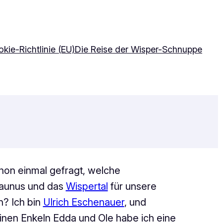
kie-Richtlinie (EU)
Die Reise der Wisper-Schnuppe
hon einmal gefragt, welche
aunus und das
Wispertal
für unsere
n? Ich bin
Ulrich Eschenauer
, und
nen Enkeln Edda und Ole habe ich eine