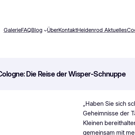
Galerie
FAQ
Blog
Über
Kontakt
Heidenrod Aktuelles
Coo
 Cologne: Die Reise der Wisper-Schnuppe
„Haben Sie sich sc
Geheimnisse der T
Kleinen bereithalte
gemeinsam mit mei