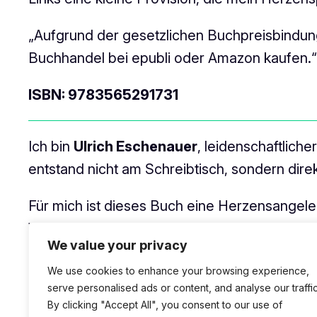
„Aufgrund der gesetzlichen Buchpreisbindung
Buchhandel bei epubli oder Amazon kaufen.“
ISBN: 9783565291731
Ich bin
Ulrich Eschenauer
, leidenschaftlich
entstand nicht am Schreibtisch, sondern dire
Für mich ist dieses Buch eine Herzensangele
Wenn wir gemeinsam die Abenteuer der Wispe
We value your privacy
Wohnzimmer.“
We use cookies to enhance your browsing experience,
„Die Bilder im Buch sind meine fotografisch
serve personalised ads or content, and analyse our traffic
By clicking "Accept All", you consent to our use of