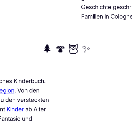
Geschichte geschri
Familien in Cologne
🌲 🍄 🦉 ✨
ches Kinderbuch.
egion
. Von den
zu den versteckten
mmt
Kinder
ab Alter
 Fantasie und