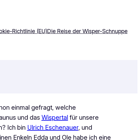
kie-Richtlinie (EU)
Die Reise der Wisper-Schnuppe
hon einmal gefragt, welche
aunus und das
Wispertal
für unsere
n? Ich bin
Ulrich Eschenauer
, und
nen Enkeln Edda und Ole habe ich eine