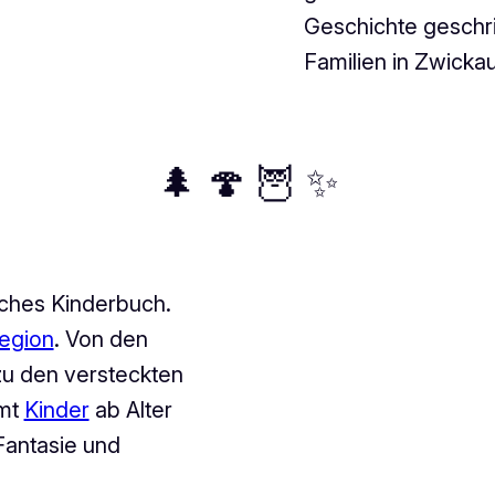
Geschichte geschri
Familien in Zwickau
🌲 🍄 🦉 ✨
ches Kinderbuch.
egion
. Von den
zu den versteckten
mmt
Kinder
ab Alter
 Fantasie und