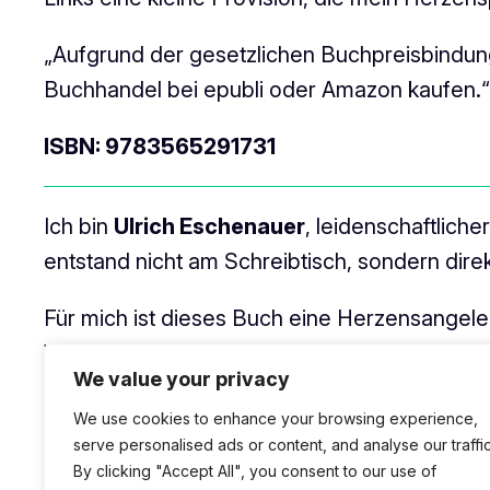
„Aufgrund der gesetzlichen Buchpreisbindung
Buchhandel bei epubli oder Amazon kaufen.“
ISBN: 9783565291731
Ich bin
Ulrich Eschenauer
, leidenschaftlich
entstand nicht am Schreibtisch, sondern dire
Für mich ist dieses Buch eine Herzensangele
Wenn wir gemeinsam die Abenteuer der Wispe
We value your privacy
Wohnzimmer.“
We use cookies to enhance your browsing experience,
„Die Bilder im Buch sind meine fotografisch
serve personalised ads or content, and analyse our traffic
By clicking "Accept All", you consent to our use of