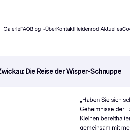
Galerie
FAQ
Blog
Über
Kontakt
Heidenrod Aktuelles
Coo
 Zwickau: Die Reise der Wisper-Schnuppe
„Haben Sie sich sc
Geheimnisse der T
Kleinen bereithalte
gemeinsam mit mei