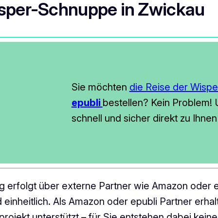
isper-Schnuppe in Zwickau
Sie möchten
die Reise der Wisp
epubli
bestellen? Kein Problem! U
schnell und sicher direkt zu Ihne
ung erfolgt über externe Partner wie Amazon oder
d einheitlich. Als Amazon oder epubli Partner erh
projekt unterstützt – für Sie entstehen dabei kei